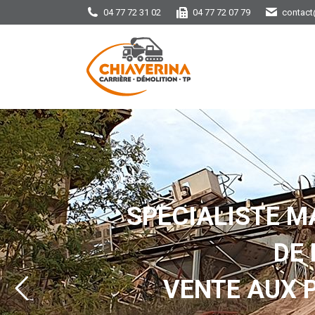
04 77 72 31 02
04 77 72 07 79
contact
SPECIALISTE M
DE
VENTE AUX 