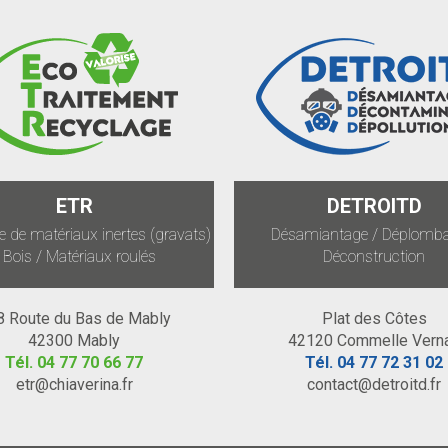
ETR
DETROITD
 de matériaux inertes (gravats)
Désamiantage / Déplomba
 Bois / Matériaux roulés
Déconstruction
8 Route du Bas de Mably
Plat des Côtes
42300 Mably
42120 Commelle Vern
Tél.
04 77 70 66 77
Tél.
04 77 72 31 02
etr@chiaverina.fr
contact@detroitd.fr