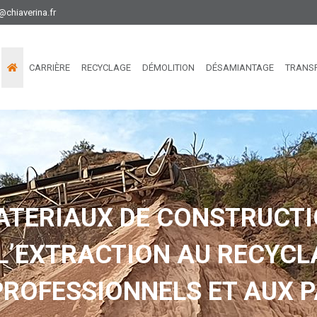
@chiaverina.fr
CARRIÈRE
RECYCLAGE
DÉMOLITION
DÉSAMIANTAGE
TRANS
ATERIAUX DE CONSTRUCTI
 L’EXTRACTION AU RECYCL
PROFESSIONNELS ET AUX P