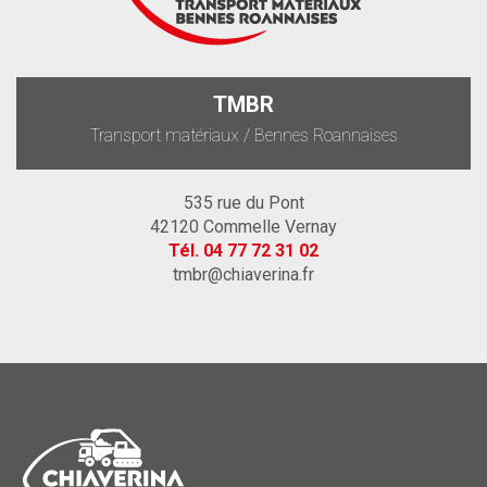
TMBR
Transport matériaux / Bennes Roannaises
535 rue du Pont
42120 Commelle Vernay
Tél.
04 77 72 31 02
tmbr@chiaverina.fr