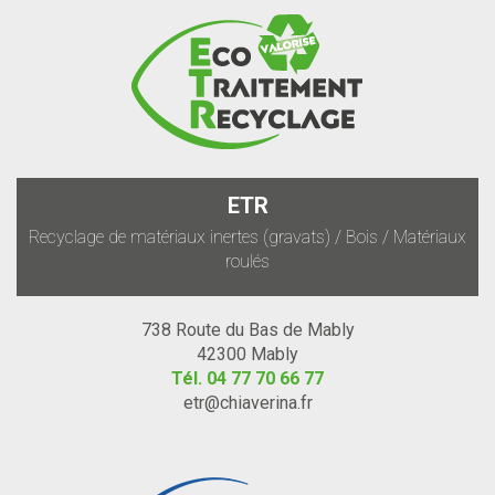
ETR
Recyclage de matériaux inertes (gravats) / Bois / Matériaux
roulés
738 Route du Bas de Mably
42300 Mably
Tél.
04 77 70 66 77
etr@chiaverina.fr