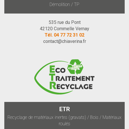
Démolition / TP
535 rue du Pont
42120 Commelle Vernay
Tél.
04 77 72 31 02
contact@chiaverina.fr
ETR
Recyclage de matériaux inertes (gravats) / Bois / Matériaux
roulés