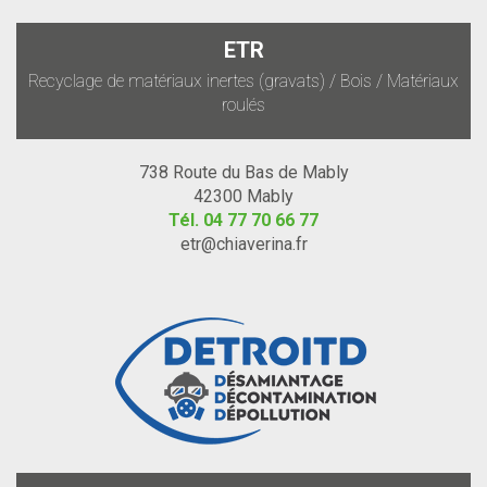
ETR
Recyclage de matériaux inertes (gravats) / Bois / Matériaux
roulés
738 Route du Bas de Mably
42300 Mably
Tél.
04 77 70 66 77
etr@chiaverina.fr