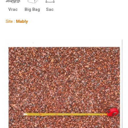
Vrac
Big Bag
Sac
Site :
Mably